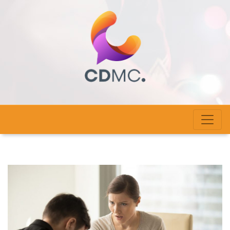
cdmc-haute-alsace.com