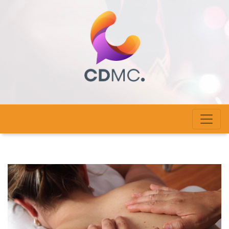
cdmc-haute-alsace.com