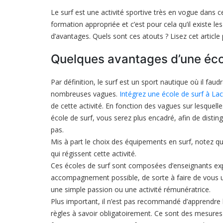
sont
Le surf est une activité sportive très en vogue dans c
les
atouts
formation appropriée et c’est pour cela qu’il existe 
d’une
d’avantages. Quels sont ces atouts ? Lisez cet article 
école
de
surf
Quelques avantages d’une éco
?
Par définition, le surf est un sport nautique où il fau
nombreuses vagues.
Intégrez une école de surf à La
de cette activité. En fonction des vagues sur lesquell
école de surf, vous serez plus encadré, afin de dist
pas.
Mis à part le choix des équipements en surf, notez qu
qui régissent cette activité.
Ces écoles de surf sont composées d’enseignants exp
accompagnement possible, de sorte à faire de vous un
une simple passion ou une activité rémunératrice.
Plus important, il n’est pas recommandé d’apprendre l
règles à savoir obligatoirement. Ce sont des mesures 