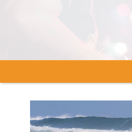
cdmc-haute-alsace.