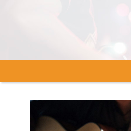
cdmc-haute-alsace.