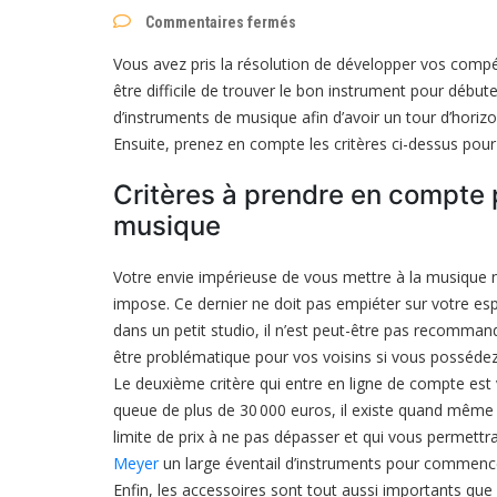
sur
Commentaires fermés
Quel
instrument
Vous avez pris la résolution de développer vos compé
choisir
pour
être difficile de trouver le bon instrument pour débu
apprendre
d’instruments de musique afin d’avoir un tour d’horizo
la
musique
Ensuite, prenez en compte les critères ci-dessus pour 
?
Critères à prendre en compte 
musique
Votre envie impérieuse de vous mettre à la musique n
impose. Ce dernier ne doit pas empiéter sur votre espac
dans un petit studio, il n’est peut-être pas recomma
être problématique pour vos voisins si vous possédez
Le deuxième critère qui entre en ligne de compte est 
queue de plus de 30 000 euros, il existe quand même 
limite de prix à ne pas dépasser et qui vous permett
Meyer
un large éventail d’instruments pour commencer
Enfin, les accessoires sont tout aussi importants que l