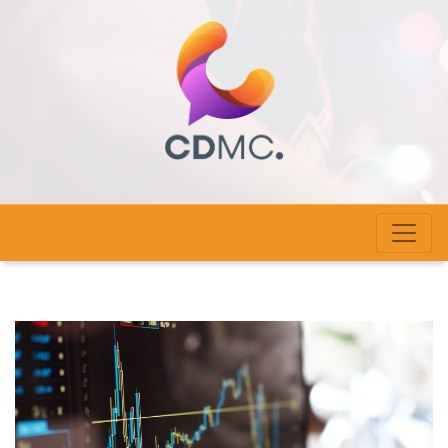
cdmc-haute-alsace.com