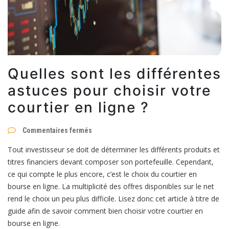
Quelles sont les différentes
astuces pour choisir votre
courtier en ligne ?
sur
Commentaires fermés
Quelles
sont
Tout investisseur se doit de déterminer les différents produits et
les
différentes
titres financiers devant composer son portefeuille. Cependant,
astuces
ce qui compte le plus encore, c’est le choix du courtier en
pour
choisir
bourse en ligne. La multiplicité des offres disponibles sur le net
votre
rend le choix un peu plus difficile. Lisez donc cet article à titre de
courtier
en
guide afin de savoir comment bien choisir votre courtier en
ligne
bourse en ligne.
?